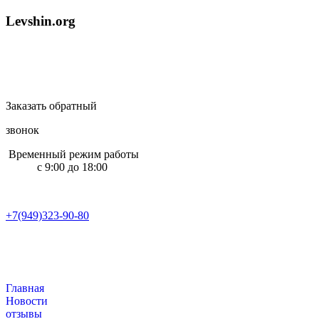
L
e
v
s
h
i
n
.
o
r
g
Заказать обратный
звонок
Временный режим работы
с 9:00 до 18:00
+7(949)323-90-80
Главная
Новости
отзывы