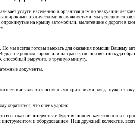
азывает услуги населению и организациям по эвакуации легков
ая широкими техническими возможностями, мы успешно справля
, опрокинутые на крышу автомобили, вылетевшие с дороги в кюв
ем.
ка. Но мы всегда готовы выехать для оказания помощи Вашему а
дь в не родном городе или на трассе, где неизвестно куда обрат
-то, способный выручить в трудную минуту.
латежные документы.
оисшествие являются основными критериями, когда нужен эваку
му обратиться, что очень удобно.
то его заказ не потеряется и будет выполнен качественно и в ср
 инструментом и оборудованием. Наш дружный коллектив, всегд