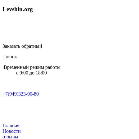
L
e
v
s
h
i
n
.
o
r
g
Заказать обратный
звонок
Временный режим работы
с 9:00 до 18:00
+7(949)323-90-80
Главная
Новости
отзывы