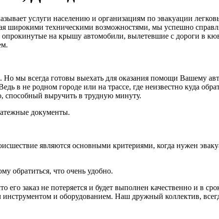
азывает услуги населению и организациям по эвакуации легков
ая широкими техническими возможностями, мы успешно справля
, опрокинутые на крышу автомобили, вылетевшие с дороги в кюв
ем.
ка. Но мы всегда готовы выехать для оказания помощи Вашему а
дь в не родном городе или на трассе, где неизвестно куда обрат
-то, способный выручить в трудную минуту.
латежные документы.
оисшествие являются основными критериями, когда нужен эваку
му обратиться, что очень удобно.
то его заказ не потеряется и будет выполнен качественно и в ср
 инструментом и оборудованием. Наш дружный коллектив, всегд