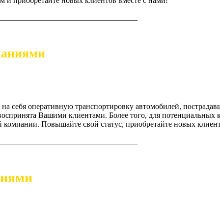
 и приобретайте новых клиентов вместе с нами!
___________________________________
паниями
 на себя оперативную транспортировку автомобилей, пострадавш
воспринята Вашими клиентами. Более того, для потенциальных к
 компании. Повышайте свой статус, приобретайте новых клиент
___________________________________
ниями