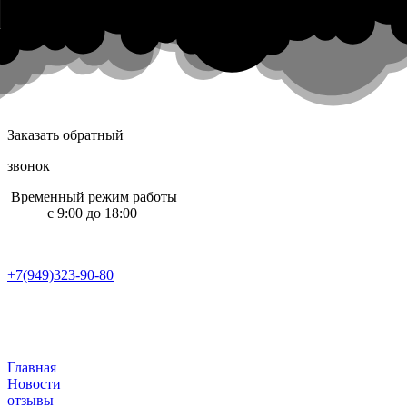
L
e
v
s
h
i
n
.
o
r
g
Заказать обратный
звонок
Временный режим работы
с 9:00 до 18:00
+7(949)323-90-80
Главная
Новости
отзывы