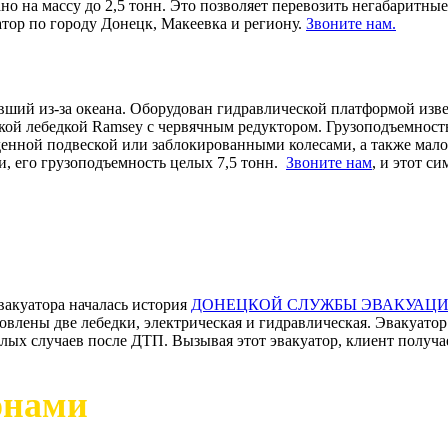
ано
на массу до 2,5 тонн. Это позволяет перевозить негабаритны
атор по городу Донецк, Макеевка и региону.
Звоните нам.
вший из-за океана. Оборудован гидравлической платформой изв
кой лебедкой R
amsey c червячным редуктором. Грузоподъемност
денной подвеской или заблокированными колесами, а также
мал
и, его грузоподъемность целых 7,5 тонн.
Звоните нам
, и этот
си
вакуатора началась история
ДОНЕЦКОЙ СЛУЖБЫ ЭВАКУАЦИИ "
новлены две лебедки, электрическая и гидравлическая. Эвакуато
елых случаев после ДТП. Вызывая этот эвакуатор, клиент получ
онами