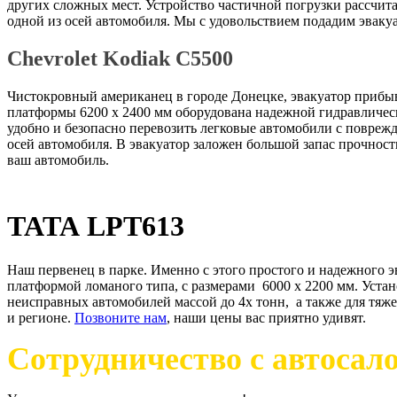
других сложных мест. Устройство частичной погрузки
рассчит
одной из осей автомобиля. Мы с удовольствием подадим эваку
Chevrolet Kodiak C5500
Чистокровный американец
в городе Донецке, эвакуатор прибы
платформы 6200 х 2400 мм оборудована надежной гидравличес
удобно и
безопасно
перевозить легковые автомобили с повреж
осей автомобиля.
В эвакуатор заложен большой запас прочност
ваш автомобиль.
TATA LPT613
Наш первенец в парке. Именно с этого простого и надежного э
платформой ломаного типа, с размерами
6000 х 2200 мм. Уста
неисправных автомобилей массой до 4х тонн, а также для тяж
и регионе.
Позвоните нам
, наши цены вас приятно удивят.
Сотрудничество с автосал