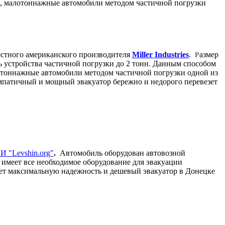
е,
малотоннажные
автомобили методом частичной погрузки
естного американского производителя
Miller
Industries
.
азмер
Р
ь у
стройства частичной погрузки до 2 тонн. Данным способом
отоннажные
автомобили методом частичной погрузки одной из
мпатичный и мощный эвакуатор бережно и
недорого
перевезет
Levshin.org"
.
Автомобиль оборудован автовозной
р имеет все необходимое оборудование для эвакуации
ает максимальную надежность и дешевый эвакуатор в Донецке